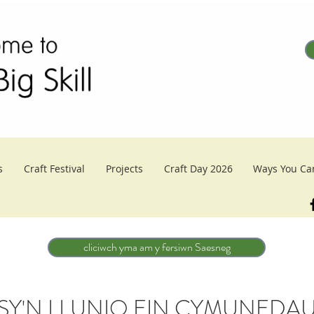
s
Craft Festival
Projects
Craft Day 2026
Ways You Ca
cliciwch yma am y fersiwn Saesneg
Y'N LLUNIO EIN CYMUNEDA