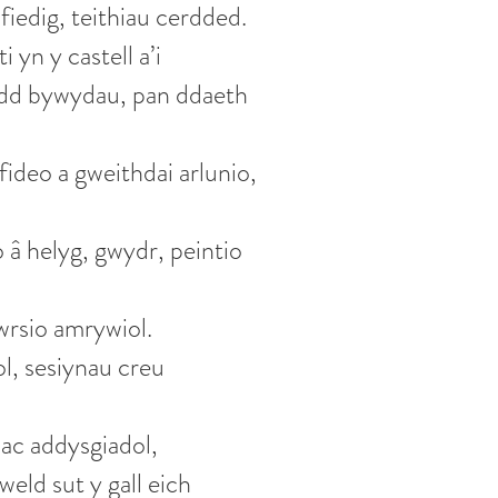
iedig, teithiau cerdded.
yn y castell a’i
iodd bywydau, pan ddaeth
ideo a gweithdai arlunio,
â helyg, gwydr, peintio
wrsio amrywiol.
, sesiynau creu
 ac addysgiadol,
ld sut y gall eich