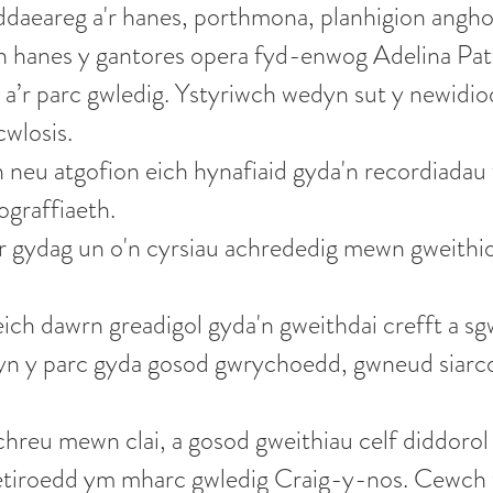
daeareg a'r hanes, porthmona, planhigion anghof
 hanes y gantores opera fyd-enwog Adelina Patti 
i a’r parc gwledig. Ystyriwch wedyn sut y newid
cwlosis.
neu atgofion eich hynafiaid gyda'n recordiadau f
ograffiaeth.
gydag un o'n cyrsiau achrededig mewn gweithio 
h dawrn greadigol gyda'n gweithdai crefft a sg
n y parc gyda gosod gwrychoedd, gwneud siarcol
chreu mewn clai, a gosod gweithiau celf diddorol
tiroedd ym mharc gwledig Craig-y-nos. Cewch we