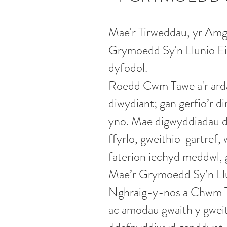
Mae'r Tirweddau, yr Amg
Grymoedd Sy'n Llunio Ein
dyfodol.
Roedd Cwm Tawe a'r ardal
diwydiant; gan gerfio’r 
yno. Mae digwyddiadau d
ffyrlo, gweithio gartref
faterion iechyd meddwl,
Mae’r Grymoedd Sy’n Llu
Nghraig-y-nos a Chwm Ta
ac amodau gwaith y gweit