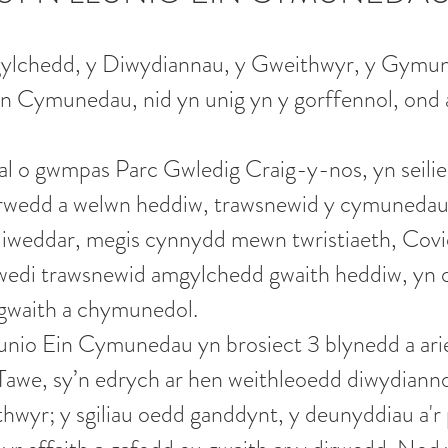
ylchedd, y Diwydiannau, y Gweithwyr, y Gymune
 Cymunedau, nid yn unig yn y gorffennol, ond 
 o gwmpas Parc Gwledig Craig-y-nos, yn seilied
dirwedd a welwn heddiw, trawsnewid y cymunedau
iweddar, megis cynnydd mewn twristiaeth, Covi
, wedi trawsnewid amgylchedd gwaith heddiw, yn o
 gwaith a chymunedol.
nio Ein Cymunedau yn brosiect 3 blynedd a arie
we, sy’n edrych ar hen weithleoedd diwydiannol
hwyr; y sgiliau oedd ganddynt, y deunyddiau a'r 