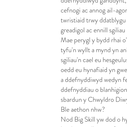
ddefnyddiwyd ganddynt, y
cefnogi ac annog ail-ago
twristiaid trwy ddatblygu
greadigol ac ennill sgili
Mae perygl y bydd rhai o'
tyfu'n wyllt a mynd yn an
sgiliau'n cael eu hesgeu
oedd eu hynafiaid yn gwei
a ddefnyddiwyd wedyn fel
ddefnyddiau o blanhigion
sbardun y Chwyldro Diw
Ble aethon nhw?
Nod Big Skill yw dod o hy