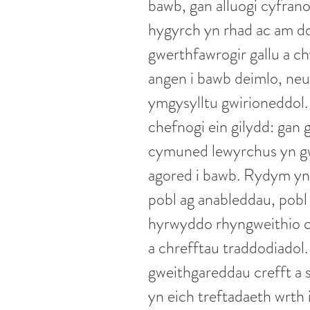
bawb, gan alluogi cyfrano
hygyrch yn rhad ac am dd
gwerthfawrogir gallu a c
angen i bawb deimlo, ne
ymgysylltu gwirioneddol. 
chefnogi ein gilydd: gan
cymuned lewyrchus yn gwe
agored i bawb. Rydym yn 
pobl ag anableddau, pobl
hyrwyddo rhyngweithio ca
a chrefftau traddodiadol
gweithgareddau crefft a 
yn eich treftadaeth wrth i