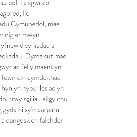
au coffi a sgwrsio
gored, lle
eiladu Cymunedol, mae
gynnig er mwyn
 cyfnewid syniadau a
leoliadau. Dyma sut mae
wyr ac felly maent yn
o fewn ein cymdeithas:
 hyn yn hybu lles ac yn
l trwy sgiliau ailgylchu
 gyda ni sy'n darparu
i a dangoswch falchder