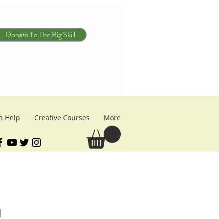
Donate To The Big Skill
n Help
Creative Courses
More
U