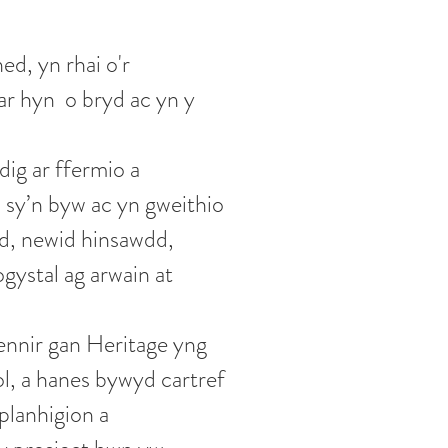
d, yn rhai o'r
ar hyn o bryd ac yn y
ig ar ffermio a
 sy’n byw ac yn gweithio
d, newid hinsawdd,
gystal ag arwain at
nnir gan Heritage yng
, a hanes bywyd cartref
planhigion a