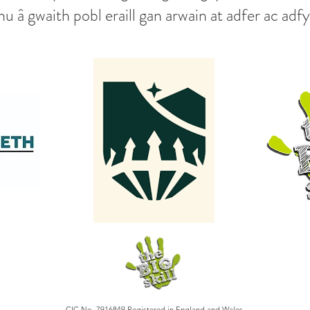
hu â gwaith pobl eraill gan arwain at adfer ac a
CIC No. 7916849 Registered in England and Wales