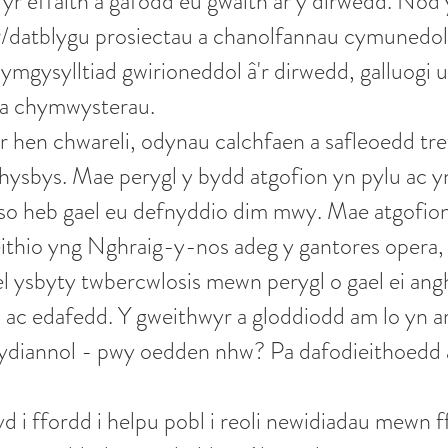
r effaith a gafodd eu gwaith ar y dirwedd. Nod
r/datblygu prosiectau a chanolfannau cymunedol,
 ymgysylltiad gwirioneddol â'r dirwedd, galluogi u
au a chymwysterau.
r hen chwareli, odynau calchfaen a safleoedd tref
hysbys. Mae perygl y bydd atgofion yn pylu ac yn 
luso heb gael eu defnyddio dim mwy. Mae atgofion
thio yng Nghraig-y-nos adeg y gantores opera, Ad
 ysbyty twbercwlosis mewn perygl o gael ei angh
 ac edafedd. Y gweithwyr a gloddiodd am lo yn ar
ydiannol - pwy oedden nhw? Pa dafodieithoedd
d i ffordd i helpu pobl i reoli newidiadau mewn f