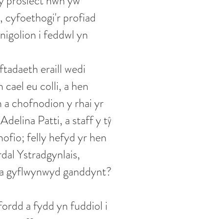
 y prosiect hwn yw
 cyfoethogi'r profiad
nigolion i feddwl yn
tadaeth eraill wedi
cael eu colli, a hen
 a chofnodion y rhai yr
elina Patti, a staff y tŷ
ofio; felly hefyd yr hen
dal Ystradgynlais,
 a gyflwynwyd ganddynt?
fordd a fydd yn fuddiol i