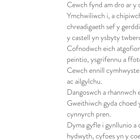
Cewch fynd am dro ar y d
Ymchwiliwch i, a chipiwch
chreadigaeth sef y gerdd
y castell yn ysbyty twber
Cofnodwch eich atgofion 
peintio, ysgrifennu a ffot
Cewch ennill cymhwyster 
ac ailgylchu.
Dangoswch a rhannwch eic
Gweithiwch gyda choed y
cynnyrch pren.
Dyma gyfle i gynllunio a 
hydwyth, cyfoes yn y coe