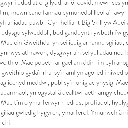
gwyr i ddod at ei gilydd, ar ôl covid, mewn sesiyn
im, mewn canolfannau cymunedol lleol a’r awyr a
hyfraniadau pawb. Cymhelliant Big Skill yw Ad
u ddysgu sylweddoli, bod ganddynt rywbeth i'w 
Mae ein Gweithdai yn seiliedig ar rannu sgiliau,
 gynnwys athrawon, dysgwyr a'n sefydliadau neu 
ithio. Mae popeth ar gael am ddim i'n cyfranog
gweithio gyda'r rhai sy'n aml yn agored i niwed 
 ag iechyd meddwl, pobl sy’n unig ac ynysig. Mae
darnhaol, yn ogystal â dealltwriaeth amgylcheddo
. Mae tîm o ymarferwyr medrus, profiadol, hyblyg
sgiliau gwledig hygyrch, ymarferol. Ymunwch â n
 chi:-